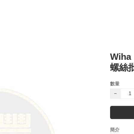
Wiha
螺絲批 
數量
−
簡介