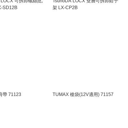
A LOCX 可拆卸螺絲批,
TsunoDA LOCX 雙層可拆卸鉗子
-SD12B
架 LX-CP2B
肩帶 71123
TUMAX 槍袋(12V適用) 71157