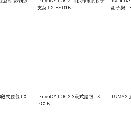
X 雙層壓接/剝線
TsunoDA LOCX 可拆卸電批起子
TsunoD
支架 LX-ESD1B
鉗子架 LX
 3段式腰包 LX-
TsunoDA LOCX 2段式腰包 LX-
TUMAX 
PO2B