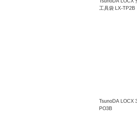
TsunoDA LOC
工具袋 LX-TP2B
TsunoDA LOCX
PO3B