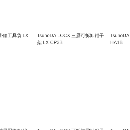
 掛腰工具袋 LX-
TsunoDA LOCX 三層可拆卸鉗子
TsunoD
架 LX-CP3B
HA1B