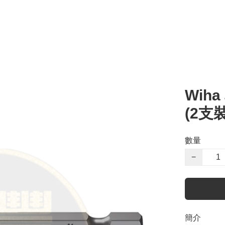
Wih
(2支裝
數量
−
簡介