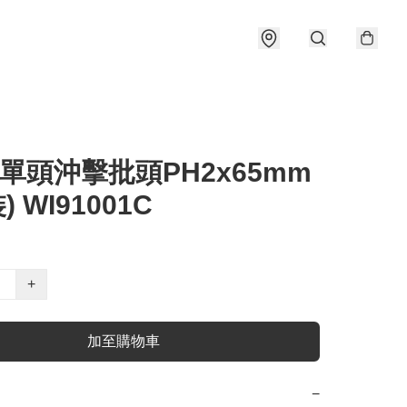
a 單頭沖擊批頭PH2x65mm
) WI91001C
+
加至購物車
−