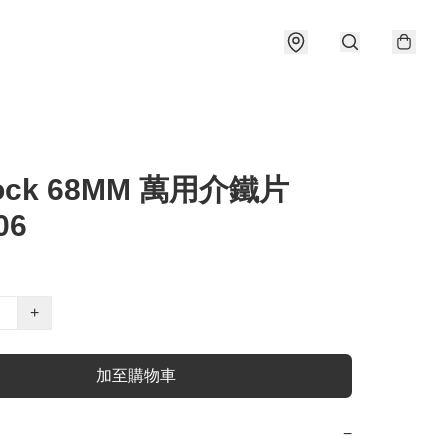
lock 68MM 萬用介鐵片
06
+
加至購物車
−