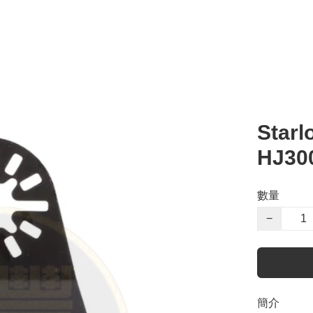
Star
HJ30
數量
−
簡介