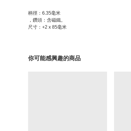
柄徑：6.35毫米
，鑽頭：含磁鐵。
尺寸：+2 x 85毫米
你可能感興趣的商品