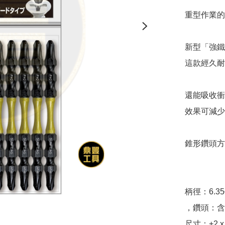
重型作業的
新型「強鐵
這款經久耐
還能吸收衝
效果可減少
錐形鑽頭方
柄徑：6.35
，鑽頭：含
尺寸：+2 x