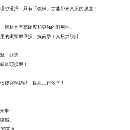
理想選擇！只有「強鐵」才能帶來真正的強度！

」鋼材具有高硬度和更強的耐用性。

用的鑽頭耐磨損、抗衝擊！其扭力設計

擊！避震

螺絲頭損壞！

便觀察螺絲頭，提高工作效率！

毫米

磁鐵。

 85毫米