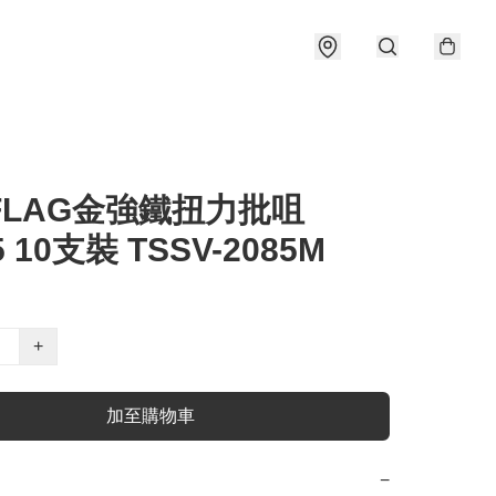
FLAG金強鐵扭力批咀
5 10支裝 TSSV-2085M
+
加至購物車
−