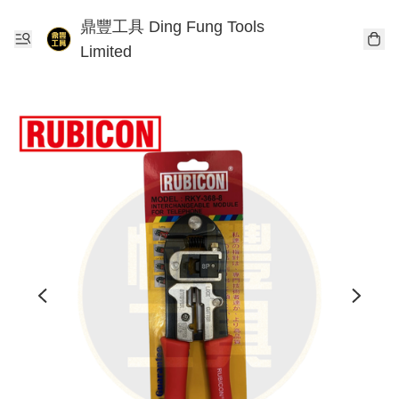
鼎豐工具 Ding Fung Tools
Limited