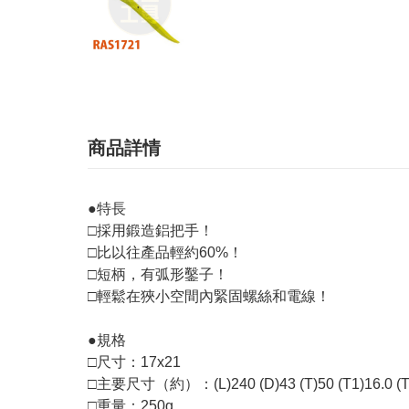
商品詳情
●特長
□採用鍛造鋁把手！
□比以往產品輕約60%！
□短柄，有弧形鑿子！
□輕鬆在狹小空間內緊固螺絲和電線！
●規格
□尺寸：17x21
□主要尺寸（約）：(L)240 (D)43 (T)50 (T1)16.0 (T
□重量：250g