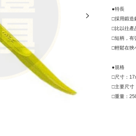
●特長

□採用鍛造
□比以往產品
□短柄，有
□輕鬆在狹
●規格

□尺寸：17x
□主要尺寸（約）：
□重量：25