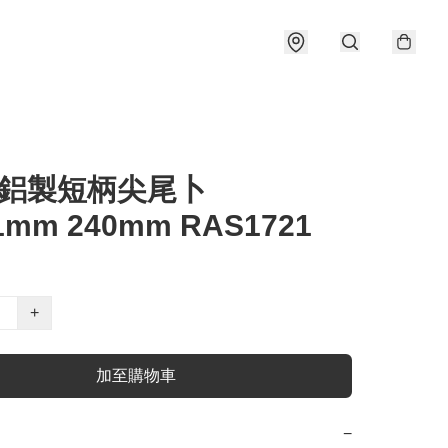
 鋁製短柄尖尾卜
1mm 240mm RAS1721
+
加至購物車
−