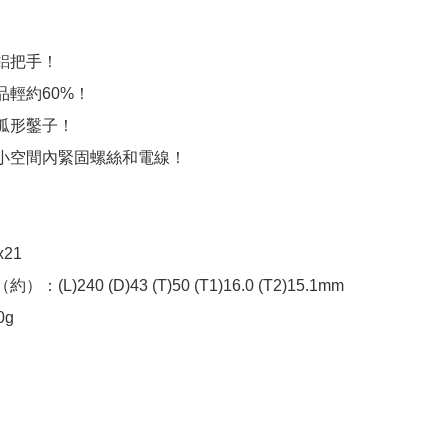
鋁把手！

輕約60%！

弧形鑿子！

小空間內緊固螺絲和電線！

21

(L)240 (D)43 (T)50 (T1)16.0 (T2)15.1mm

0g