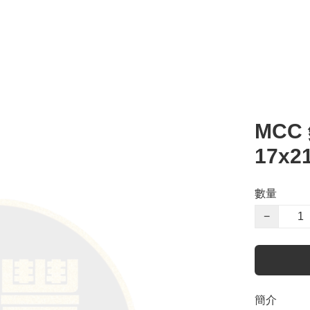
MCC
17x2
數量
−
簡介