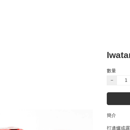
Iwat
數量
−
簡介
打邊爐或露營