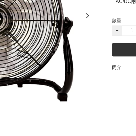
AC/DC
數量
−
簡介