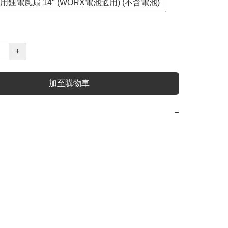
兩用鋰電風扇 14" (WORX電池適用) (不含電池)
+
加至購物車
−