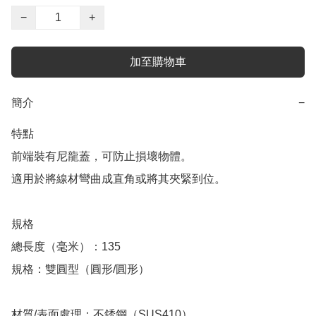
−
+
加至購物車
簡介
−
特點

前端裝有尼龍蓋，可防止損壞物體。

適用於將線材彎曲成直角或將其夾緊到位。

規格

總長度（毫米）：135

規格：雙圓型（圓形/圓形）

材質/表面處理：不銹鋼（SUS410）
