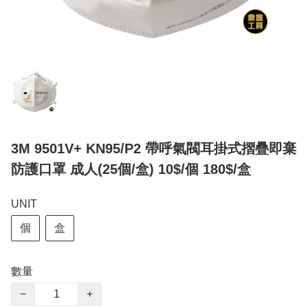
3M 9501V+ KN95/P2 帶呼氣閥耳掛式摺疊即棄
防護口罩 成人(25個/盒) 10$/個 180$/盒
UNIT
個
盒
數量
−
+