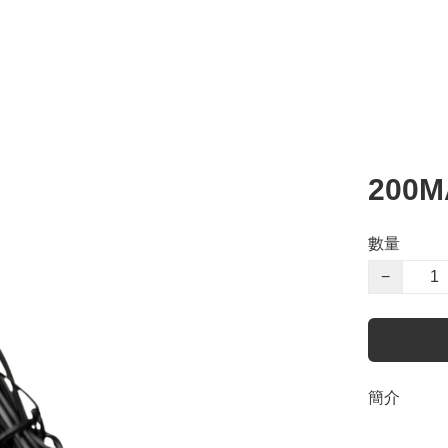
200
數量
−
簡介