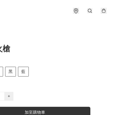
火槍
黑
藍
+
加至購物車