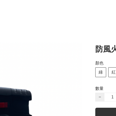
防風
顏色
綠
紅
數量
−