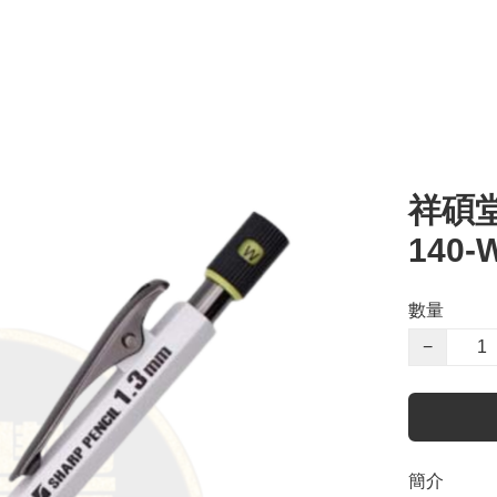
祥碩堂
140-
數量
−
簡介