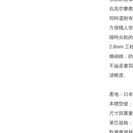
在高空攀爬
同時還附有
方便職人管
隨時尖銳的 
2.8mm 
條細緻」的
不論是書寫
清晰度。

產地：日本製造 
本體型號：1
尺寸與重量：全
筆芯規格：直徑
對應專用替換