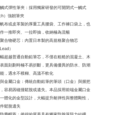
觸式彈性筆夾：採用獨家研發的可開閉式一觸式
uch）強韌筆夾

帆布或皮革製的厚重工具腰袋、工作褲口袋上，也
作一推即夾、一拉即抽，收納極為流暢

聚合物硬芯：內置日本製的高規格聚合物芯
Lead）

幅超越普通自動鉛筆芯，不僅在粗糙的混凝土、木
表面刻劃時極不易折斷，更具備優異的防水、防潮
能，遇水不模糊、高溫不軟化

與金屬口金：傳統自動鉛筆的筆頭（口金）與握把
，容易因碰撞鬆脫或遺失。本品採用前端金屬口金
一體化的金型設計，大幅提升耐摔性與整體剛性，
件鬆脫遺失

防塵帽蓋：後端的尾蓋具有獨家防脫落阻力結構，