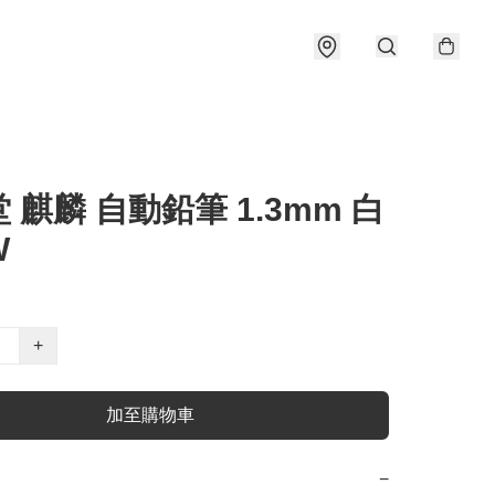
 麒麟 自動鉛筆 1.3mm 白
W
+
加至購物車
−