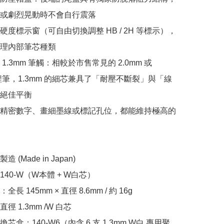
或劇烈晃動時不會自行震落

硬度標示窗（可自由切換調整 HB / 2H 等標示），
理內部筆芯種類

1.3mm 筆觸：相較於市售常見的 2.0mm 或 
工程筆，1.3mm 的細芯兼具了「耐壓不斷裂」與「線
絕佳平衡

精密數字、畫細墨線或標記孔位，都能維持極高的
(Made in Japan)

40-W（W本體 + W白芯）

長 145mm × 直徑 8.6mm / 約 16g

 1.3mm /W 白芯

芯盒：140-W6（內含 6 支 1.3mm W白 專用聚