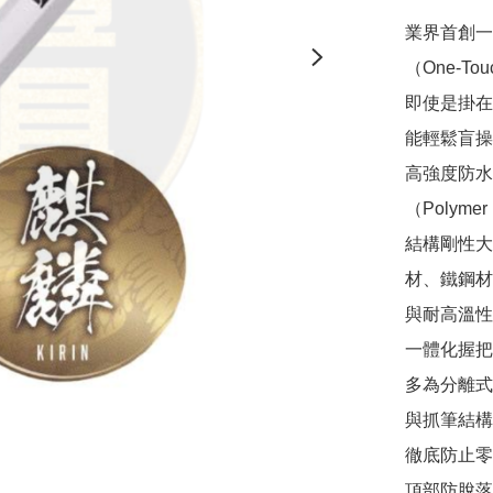
業界首創一
（One-To
即使是掛在
能輕鬆盲操
高強度防水
（Polymer 
結構剛性大
材、鐵鋼材
與耐高溫性
一體化握把
多為分離式
與抓筆結構
徹底防止零
頂部防脫落